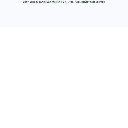
2017-2026 © JANSEWA MEDIA PVT. LTD. • ALL RIGHTS RESERVED