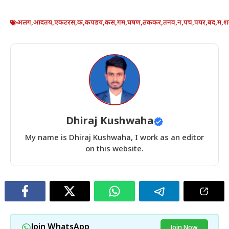
अलग
,
आदतय
,
एकटरस
,
क
,
कपडय
,
कस
,
गम
,
घषण
,
ठककर
,
तनव
,
न
,
पच
,
पयर
,
बद
,
म
,
श
Dhiraj Kushwaha
My name is Dhiraj Kushwaha, I work as an editor
on this website.
Join WhatsApp
Join Now