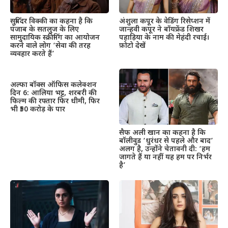
सुबिंदर विक्की का कहना है कि
अंशुला कपूर के वेडिंग रिसेप्शन में
पंजाब के सतलुज के लिए
जान्हवी कपूर ने बॉयफ्रेंड शिखर
सामुदायिक स्क्रीनिंग का आयोजन
पहाड़िया के नाम की मेहंदी रचाई।
करने वाले लोग ‘सेवा की तरह
फ़ोटो देखें
व्यवहार करते हैं’
अल्फा बॉक्स ऑफिस कलेक्शन
दिन 6: आलिया भट्ट, शरबरी की
फिल्म की रफ्तार फिर धीमी, फिर
भी ₹50 करोड़ के पार
सैफ अली खान का कहना है कि
बॉलीवुड ‘धुरंधर से पहले और बाद’
अलग है, उन्होंने चेतावनी दी: ‘हम
जागते हैं या नहीं यह हम पर निर्भर
है’