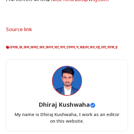
Source link
उनक
,
क
,
कम
,
कमट
,
कर
,
करन
,
घट
,
चन
,
टरमप
,
न
,
बढतर
,
बत
,
रह
,
लए
,
वरस
,
ह
Dhiraj Kushwaha
My name is Dhiraj Kushwaha, I work as an editor
on this website.