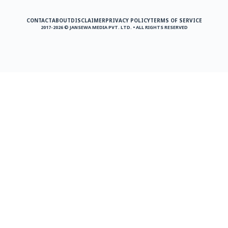
CONTACT
ABOUT
DISCLAIMER
PRIVACY POLICY
TERMS OF SERVICE
2017-2026 © JANSEWA MEDIA PVT. LTD. • ALL RIGHTS RESERVED