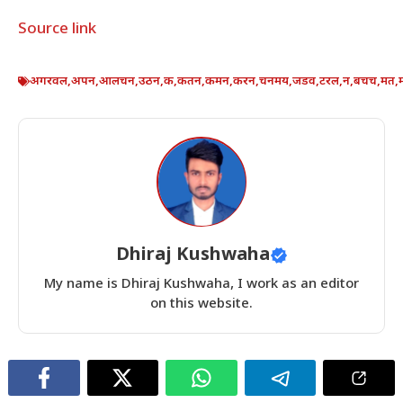
Source link
अगरवल
,
अपन
,
आलचन
,
उठन
,
क
,
कतन
,
कमन
,
करन
,
चनमय
,
जडव
,
टरल
,
न
,
बचच
,
मत
,
Dhiraj Kushwaha
My name is Dhiraj Kushwaha, I work as an editor
on this website.