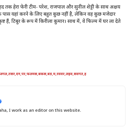
हद तक हेरा फेरी टीम- परेश, राजपाल और सुनील शेट्टी के साथ अक्षय
े पास यहां करने के लिए बहुत कुछ नहीं है, लेकिन वह कुछ मजेदार
ट हैं, टिबुर के रूप में किरीला कुमार। साथ में, वे फिल्म में घर ला देते
जगल
,
तसर
,
दन
,
पर
,
फलमस
,
बकस
,
बड
,
म
,
रववर
,
लइव
,
सवगत
,
ह
a, I work as an editor on this website.