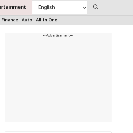
ertainment
Finance
Auto
All In One
---Advertisement---