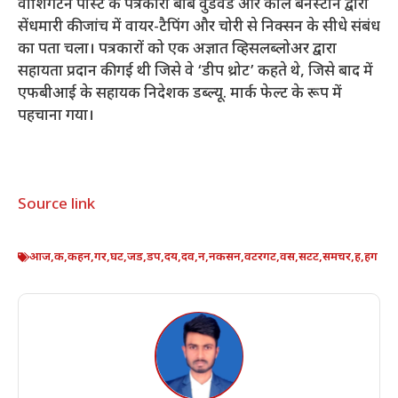
वाशिंगटन पोस्ट के पत्रकारों बॉब वुडवर्ड और कार्ल बर्नस्टीन द्वारा
सेंधमारी की जांच में वायर-टैपिंग और चोरी से निक्सन के सीधे संबंध
का पता चला। पत्रकारों को एक अज्ञात व्हिसलब्लोअर द्वारा
सहायता प्रदान की गई थी जिसे वे ‘डीप थ्रोट’ कहते थे, जिसे बाद में
एफबीआई के सहायक निदेशक डब्ल्यू. मार्क फेल्ट के रूप में
पहचाना गया।
Source link
आज
,
क
,
कहन
,
गर
,
घट
,
जड
,
डप
,
दय
,
दव
,
न
,
नकसन
,
वटरगट
,
वस
,
सटट
,
समचर
,
ह
,
हग