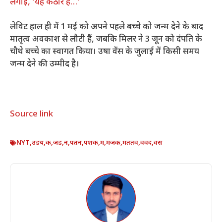
लगाई, ‘यह कठोर है…’
लेविट हाल ही में 1 मई को अपने पहले बच्चे को जन्म देने के बाद
मातृत्व अवकाश से लौटी हैं, जबकि मिलर ने 3 जून को दंपति के
चौथे बच्चे का स्वागत किया। उषा वेंस के जुलाई में किसी समय
जन्म देने की उम्मीद है।
Source link
NYT
,
उडय
,
क
,
जड
,
न
,
पतन
,
पशक
,
म
,
मजक
,
मततव
,
ववद
,
वस