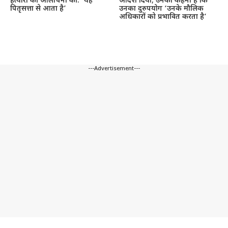
हत्यारों की आलोचना की: ‘यह
आदेश दिया; उनका कहना है कि
पितृसत्ता से आता है’
उनका दुरुपयोग ‘उनके मौलिक
अधिकारों को प्रभावित करता है’
---Advertisement---