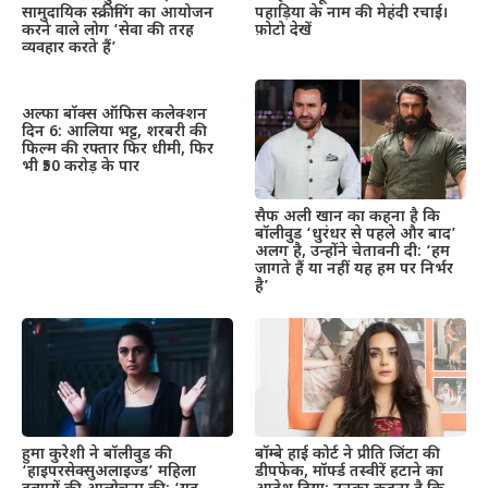
सामुदायिक स्क्रीनिंग का आयोजन
पहाड़िया के नाम की मेहंदी रचाई।
करने वाले लोग ‘सेवा की तरह
फ़ोटो देखें
व्यवहार करते हैं’
अल्फा बॉक्स ऑफिस कलेक्शन
दिन 6: आलिया भट्ट, शरबरी की
फिल्म की रफ्तार फिर धीमी, फिर
भी ₹50 करोड़ के पार
सैफ अली खान का कहना है कि
बॉलीवुड ‘धुरंधर से पहले और बाद’
अलग है, उन्होंने चेतावनी दी: ‘हम
जागते हैं या नहीं यह हम पर निर्भर
है’
हुमा कुरेशी ने बॉलीवुड की
बॉम्बे हाई कोर्ट ने प्रीति जिंटा की
‘हाइपरसेक्सुअलाइज्ड’ महिला
डीपफेक, मॉर्फ्ड तस्वीरें हटाने का