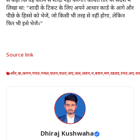
से कहा कि वह केतन से शादी नहीं करेगा। कथित तौर पर संदेश में
लिखा था: “शादी के टिकट के लिए अपने आधार कार्ड के आगे और
पीछे के हिस्से को भेजें, जो किसी भी तरह से नहीं होगा, लेकिन
फिर भी इसे भेजें।”
Source link
और
,
क
,
कगन
,
गपत
,
गयल
,
चतन
,
चधर
,
जए
,
जल
,
जवन
,
न
,
बचन
,
मग
,
रढवद
,
रनत
,
लए
,
श
Dhiraj Kushwaha