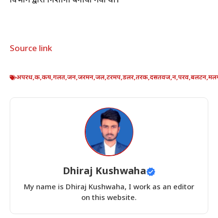
विभाग द्वारा निशाना बनाया गया था।
Source link
अपरध
,
क
,
कय
,
गलत
,
जन
,
जरमन
,
जल
,
टरमप
,
डलर
,
तरक
,
दसतवज
,
न
,
परव
,
बलटन
,
मल
Dhiraj Kushwaha
My name is Dhiraj Kushwaha, I work as an editor
on this website.