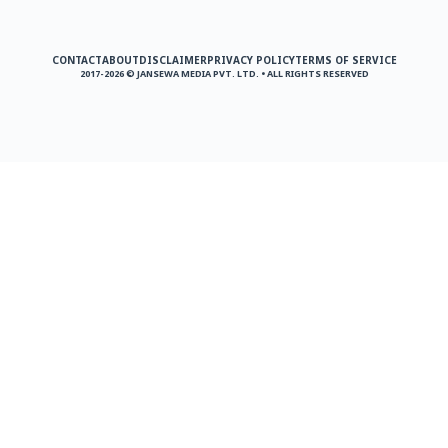
CONTACT
ABOUT
DISCLAIMER
PRIVACY POLICY
TERMS OF SERVICE
2017-2026 © JANSEWA MEDIA PVT. LTD. • ALL RIGHTS RESERVED