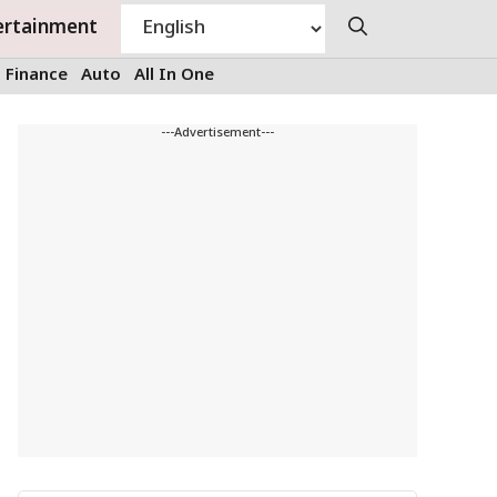
ertainment
Finance
Auto
All In One
---Advertisement---