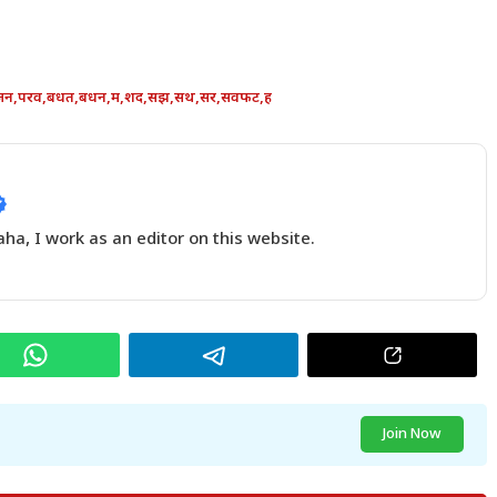
जन
,
परव
,
बधत
,
बधन
,
म
,
शद
,
सझ
,
सथ
,
सर
,
सवफट
,
ह
a, I work as an editor on this website.
Join Now