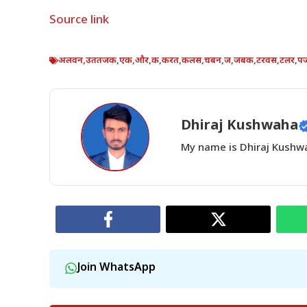
Source link
अलवन
,
उततजक
,
एक
,
और
,
क
,
करत
,
कलस
,
चबन
,
ज
,
जबक
,
टरवस
,
टलर
,
प
Dhiraj Kushwaha
My name is Dhiraj Kushwah
Join WhatsApp