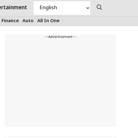
ertainment
Finance
Auto
All In One
---Advertisement---