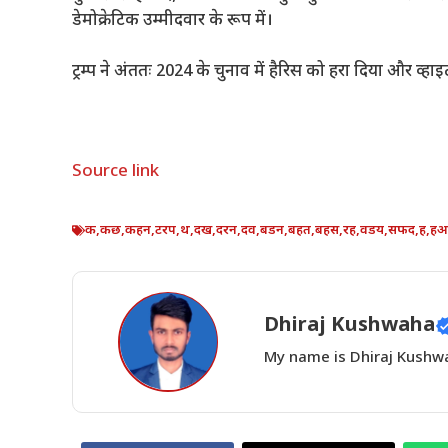
डेमोक्रेटिक उम्मीदवार के रूप में।
ट्रम्प ने अंततः 2024 के चुनाव में हैरिस को हरा दिया और व
Source link
क
,
कछ
,
कहन
,
टरप
,
थ
,
दख
,
दरन
,
दव
,
बडन
,
बहत
,
बहस
,
रह
,
वडय
,
सफद
,
ह
,
ह
Dhiraj Kushwaha
My name is Dhiraj Kushwah