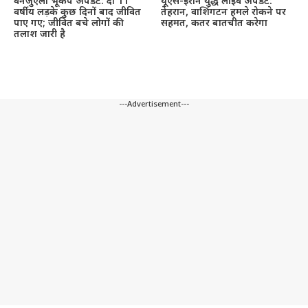
वेनेजुएला भूकंप अपडेट: दो 11
यूएस-ईरान युद्ध लाइव अपडेट:
वर्षीय लड़के कुछ दिनों बाद जीवित
तेहरान, वाशिंगटन हमले रोकने पर
पाए गए; जीवित बचे लोगों की
सहमत, कतर बातचीत करेगा
तलाश जारी है
---Advertisement---