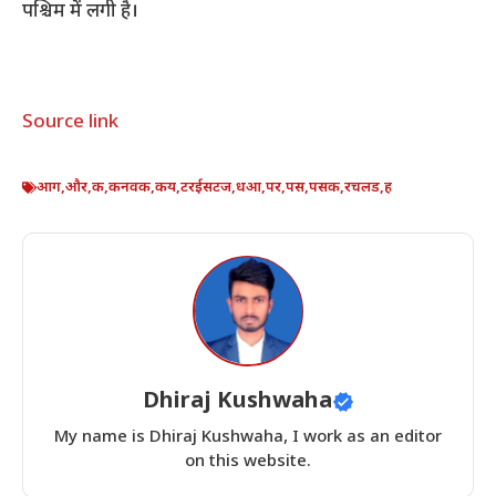
पश्चिम में लगी है।
Source link
आग
,
और
,
क
,
कनवक
,
कय
,
टरईसटज
,
धआ
,
पर
,
पस
,
पसक
,
रचलड
,
ह
Dhiraj Kushwaha
My name is Dhiraj Kushwaha, I work as an editor
on this website.