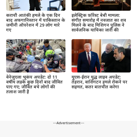
इलेक्ट्रिक फ़ॉरेस्ट बेबी मामला:
कराची आतंकी हमले के एक दिन
संगीत समारोह में नवजात का शव
बाद अफगानिस्तान में पाकिस्तान के
मिलने के बाद मिशिगन पुलिस ने
जमीनी ऑपरेशन में 29 लोग मारे
सार्वजनिक याचिका जारी की
गए
वेनेजुएला भूकंप अपडेट: दो 11
यूएस-ईरान युद्ध लाइव अपडेट:
वर्षीय लड़के कुछ दिनों बाद जीवित
तेहरान, वाशिंगटन हमले रोकने पर
पाए गए; जीवित बचे लोगों की
सहमत, कतर बातचीत करेगा
तलाश जारी है
---Advertisement---