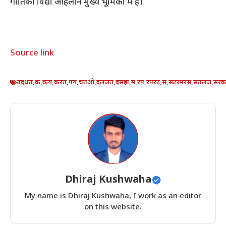
गीतिका विद्या ओहलान मुख्य भूमिका में हैं।
Source link
उदधत
,
क
,
कय
,
करत
,
गय
,
चतओ
,
दलजत
,
दसझ
,
म
,
रप
,
रपरट
,
स
,
सटरमरस
,
सतलज
,
सरक
Dhiraj Kushwaha
My name is Dhiraj Kushwaha, I work as an editor
on this website.