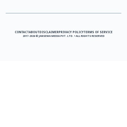
CONTACT
ABOUT
DISCLAIMER
PRIVACY POLICY
TERMS OF SERVICE
2017-2026 © JANSEWA MEDIA PVT. LTD. • ALL RIGHTS RESERVED