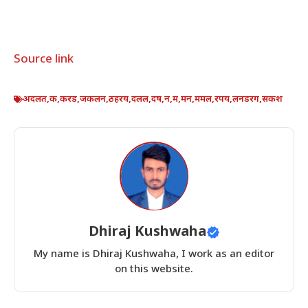
Source link
अदलत
,
क
,
करड
,
जकलन
,
ठहरय
,
दलल
,
दष
,
न
,
म
,
मन
,
ममल
,
रपय
,
लनडरग
,
सकश
Dhiraj Kushwaha
My name is Dhiraj Kushwaha, I work as an editor
on this website.