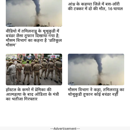
आंध्र के कडप्पा जिले में बस-लॉरी
की टक्कर में दो की मौत, 16 घायल
वीडियो में तमिलनाडु के थूथुकुडी में
बवंडर जैसा तूफान दिखाया गया है;
मौसम विभाग का कहना है ‘प्रतिकूल
मौसम’
हॉस्टल के कमरे में प्रेमिका की
मौसम विभाग ने कहा, तमिलनाडु का
आत्महत्या के बाद ओडिशा के मंत्री
थोथुकुडी तूफान कोई बवंडर नहीं
का भतीजा गिरफ्तार
---Advertisement---