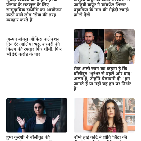
सुबिंदर विक्की का कहना है कि
अंशुला कपूर के वेडिंग रिसेप्शन में
पंजाब के सतलुज के लिए
जान्हवी कपूर ने बॉयफ्रेंड शिखर
सामुदायिक स्क्रीनिंग का आयोजन
पहाड़िया के नाम की मेहंदी रचाई।
करने वाले लोग ‘सेवा की तरह
फ़ोटो देखें
व्यवहार करते हैं’
अल्फा बॉक्स ऑफिस कलेक्शन
दिन 6: आलिया भट्ट, शरबरी की
फिल्म की रफ्तार फिर धीमी, फिर
भी ₹50 करोड़ के पार
सैफ अली खान का कहना है कि
बॉलीवुड ‘धुरंधर से पहले और बाद’
अलग है, उन्होंने चेतावनी दी: ‘हम
जागते हैं या नहीं यह हम पर निर्भर
है’
हुमा कुरेशी ने बॉलीवुड की
बॉम्बे हाई कोर्ट ने प्रीति जिंटा की