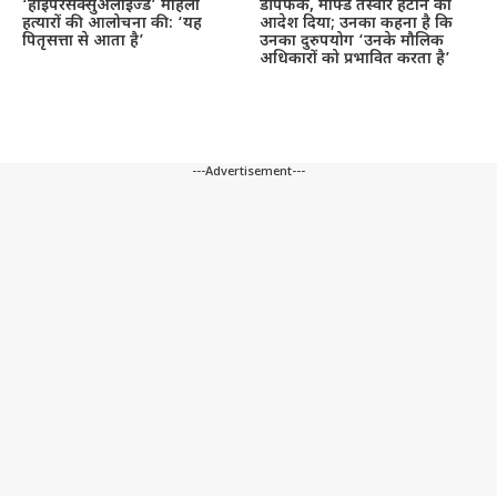
‘हाइपरसेक्सुअलाइज्ड’ महिला
डीपफेक, मॉर्फ्ड तस्वीरें हटाने का
हत्यारों की आलोचना की: ‘यह
आदेश दिया; उनका कहना है कि
पितृसत्ता से आता है’
उनका दुरुपयोग ‘उनके मौलिक
अधिकारों को प्रभावित करता है’
---Advertisement---