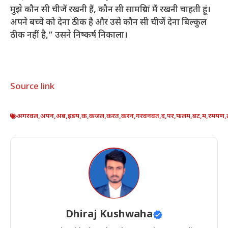
मुझे कौन सी चीजें रखनी हैं, कौन सी सामग्रियां मैं रखनी चाहती हूं।
अपने बच्चे को देना ठीक है और उसे कौन सी चीजें देना बिल्कुल
ठीक नहीं है,” उसने निष्कर्ष निकाला।
Source link
अगरवल
,
अपन
,
अब
,
इडय
,
क
,
कजल
,
करत
,
करन
,
गरवनवत
,
द
,
पर
,
फलम
,
बट
,
म
,
रमयण
,
Dhiraj Kushwaha