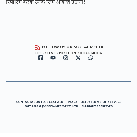
रिपोर्टिंग करके उनके लिए आवाज़ उठाना!
FOLLOW US ON SOCIAL MEDIA
GET LATEST UPDATE ON SOCIAL MEDIA
CONTACT
ABOUT
DISCLAIMER
PRIVACY POLICY
TERMS OF SERVICE
2017-2026 © JANSEWA MEDIA PVT. LTD. • ALL RIGHTS RESERVED