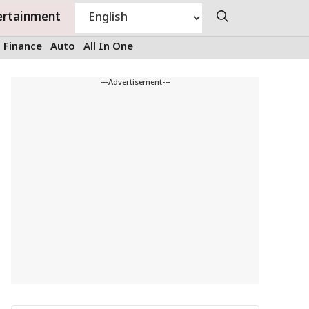
ertainment
Finance
Auto
All In One
---Advertisement---