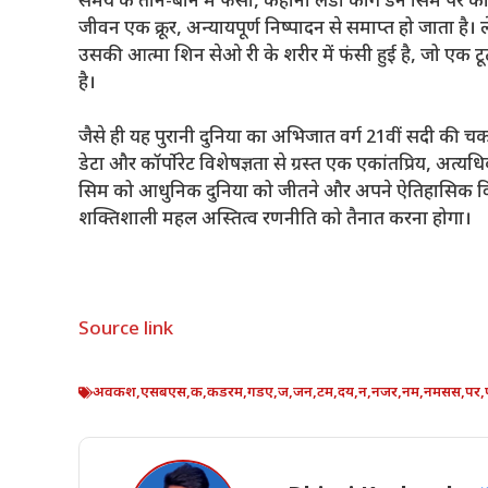
समय के ताने-बाने में फंसी, कहानी लेडी कांग डैन सिम पर के
जीवन एक क्रूर, अन्यायपूर्ण निष्पादन से समाप्त हो जाता है।
उसकी आत्मा शिन सेओ री के शरीर में फंसी हुई है, जो एक टूटी 
है।
जैसे ही यह पुरानी दुनिया का अभिजात वर्ग 21वीं सदी की चका
डेटा और कॉर्पोरेट विशेषज्ञता से ग्रस्त एक एकांतप्रिय, अत्
सिम को आधुनिक दुनिया को जीतने और अपने ऐतिहासिक विश
शक्तिशाली महल अस्तित्व रणनीति को तैनात करना होगा।
Source link
अवकश
,
एसबएस
,
क
,
कडरम
,
गडए
,
ज
,
जन
,
टम
,
दय
,
न
,
नजर
,
नम
,
नमसस
,
पर
,