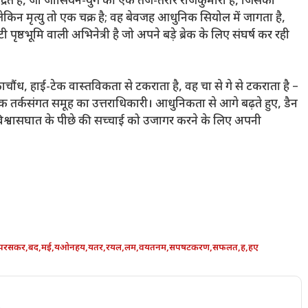
ंद्रित है, जो जोसियन-युग की एक तेज-तर्रार राजकुमारी है, जिसका
 लेकिन मृत्यु तो एक चक्र है; वह बेवजह आधुनिक सियोल में जागता है,
पृष्ठभूमि वाली अभिनेत्री है जो अपने बड़े ब्रेक के लिए संघर्ष कर रही
चौंध, हाई-टेक वास्तविकता से टकराता है, वह चा से गे से टकराता है –
यधिक तर्कसंगत समूह का उत्तराधिकारी। आधुनिकता से आगे बढ़ते हुए, डैन
्वासघात के पीछे की सच्चाई को उजागर करने के लिए अपनी
परसकर
,
बद
,
मई
,
यओनहय
,
यतर
,
रयल
,
लम
,
वयतनम
,
सपषटकरण
,
सफलत
,
ह
,
हए