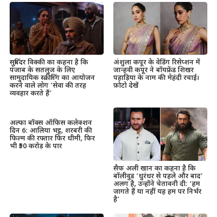
सुबिंदर विक्की का कहना है कि
अंशुला कपूर के वेडिंग रिसेप्शन में
पंजाब के सतलुज के लिए
जान्हवी कपूर ने बॉयफ्रेंड शिखर
सामुदायिक स्क्रीनिंग का आयोजन
पहाड़िया के नाम की मेहंदी रचाई।
करने वाले लोग ‘सेवा की तरह
फ़ोटो देखें
व्यवहार करते हैं’
अल्फा बॉक्स ऑफिस कलेक्शन
दिन 6: आलिया भट्ट, शरबरी की
फिल्म की रफ्तार फिर धीमी, फिर
भी ₹50 करोड़ के पार
सैफ अली खान का कहना है कि
बॉलीवुड ‘धुरंधर से पहले और बाद’
अलग है, उन्होंने चेतावनी दी: ‘हम
जागते हैं या नहीं यह हम पर निर्भर
है’