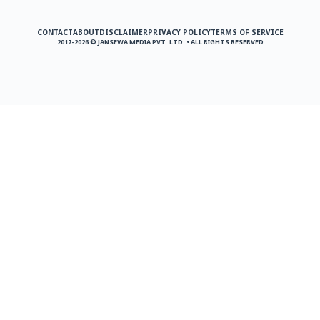
CONTACT
ABOUT
DISCLAIMER
PRIVACY POLICY
TERMS OF SERVICE
2017-2026 © JANSEWA MEDIA PVT. LTD. • ALL RIGHTS RESERVED