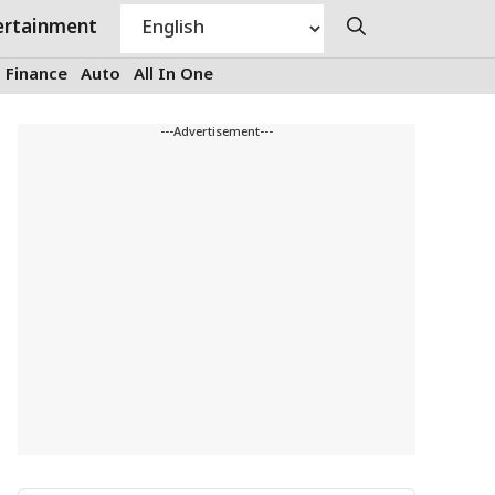
ertainment
Finance
Auto
All In One
---Advertisement---