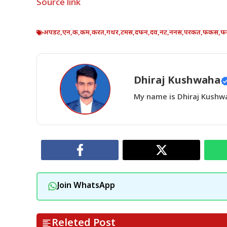
Source link
अपडट
,
एन
,
क
,
कम
,
करत
,
गथर
,
टमस
,
दफन
,
दव
,
नट
,
ननस
,
परकत
,
फकस
,
फ
Dhiraj Kushwaha
My name is Dhiraj Kushwah
Join WhatsApp
Releted Post