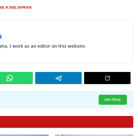
मक
,
म
,
ववद
,
वशषजञ
a, I work as an editor on this website.
Join Now