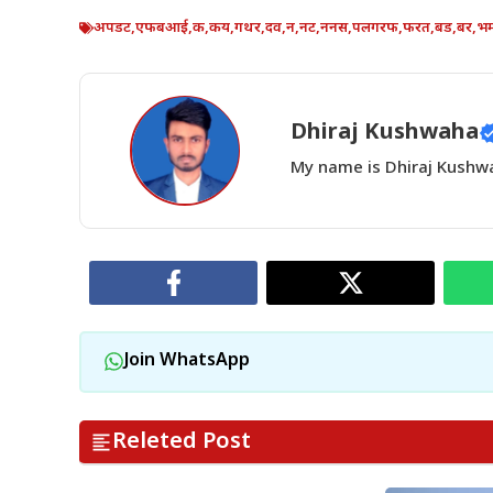
अपडट
,
एफबआई
,
क
,
कय
,
गथर
,
दव
,
न
,
नट
,
ननस
,
पलगरफ
,
फरत
,
बड
,
बर
,
भ
Dhiraj Kushwaha
My name is Dhiraj Kushwah
Join WhatsApp
Releted Post