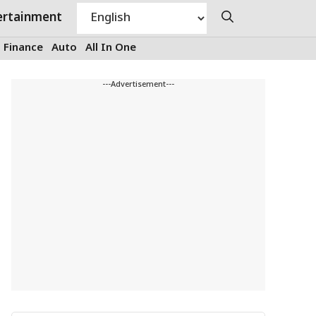
ertainment
Finance
Auto
All In One
---Advertisement---