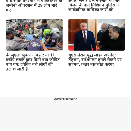
संगीत समारोह में नवजात का शव
बाद अफगानिस्तान में पाकिस्तान के
मिलने के बाद मिशिगन पुलिस ने
जमीनी ऑपरेशन में 29 लोग मारे
सार्वजनिक याचिका जारी की
गए
वेनेजुएला भूकंप अपडेट: दो 11
यूएस-ईरान युद्ध लाइव अपडेट:
वर्षीय लड़के कुछ दिनों बाद जीवित
तेहरान, वाशिंगटन हमले रोकने पर
पाए गए; जीवित बचे लोगों की
सहमत, कतर बातचीत करेगा
तलाश जारी है
---Advertisement---