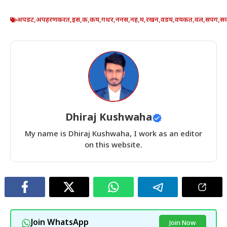
अपडट
,
अपहरणकरत
,
इस
,
क
,
कय
,
गथर
,
ननस
,
नह
,
म
,
रखन
,
वडय
,
वयकत
,
वल
,
सपग
,
स
Dhiraj Kushwaha
My name is Dhiraj Kushwaha, I work as an editor
on this website.
Join WhatsApp
Join Now