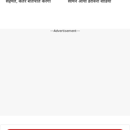
सहमत, कतर बातचीत करेगा
सामने आया डरावना वीडियो
---Advertisement---