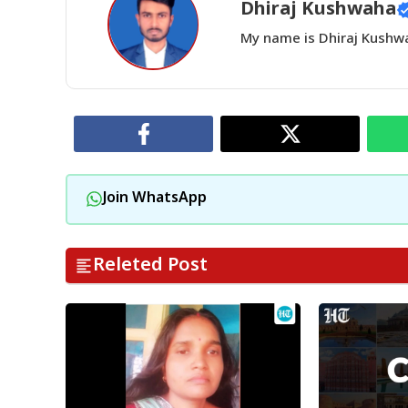
Dhiraj Kushwaha
My name is Dhiraj Kushwah
Join WhatsApp
Releted Post