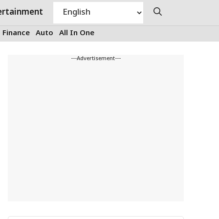
ertainment
Finance
Auto
All In One
---Advertisement---