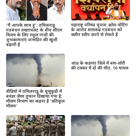
महाराष्ट्र परिषद चुनाव: क्रॉस-वोटिंग
‘मैं आपके साथ हूं’: तमिलनाडु
के आरोप सत्तारूढ़ गठबंधन को
गठबंधन तख्तापलट के बीच सीएम
क्लीन स्वीप करने से रोकते हैं
विजय के लिए राहुल गांधी की
शुभकामनाएं जन्मदिन की खुशी
बढ़ाती हैं
आंध्र के कडप्पा जिले में बस-लॉरी
की टक्कर में दो की मौत, 16 घायल
वीडियो में तमिलनाडु के थूथुकुडी में
बवंडर जैसा तूफान दिखाया गया है;
मौसम विभाग का कहना है ‘प्रतिकूल
मौसम’