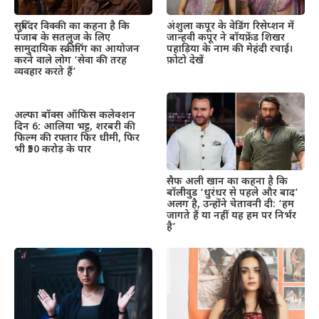
सुबिंदर विक्की का कहना है कि
अंशुला कपूर के वेडिंग रिसेप्शन में
पंजाब के सतलुज के लिए
जान्हवी कपूर ने बॉयफ्रेंड शिखर
सामुदायिक स्क्रीनिंग का आयोजन
पहाड़िया के नाम की मेहंदी रचाई।
करने वाले लोग ‘सेवा की तरह
फ़ोटो देखें
व्यवहार करते हैं’
अल्फा बॉक्स ऑफिस कलेक्शन
दिन 6: आलिया भट्ट, शरबरी की
फिल्म की रफ्तार फिर धीमी, फिर
भी ₹50 करोड़ के पार
सैफ अली खान का कहना है कि
बॉलीवुड ‘धुरंधर से पहले और बाद’
अलग है, उन्होंने चेतावनी दी: ‘हम
जागते हैं या नहीं यह हम पर निर्भर
है’