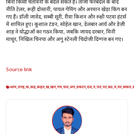
बिना किसी चेतावनी के बदल सकते हैं। ताजा फेरबदल के बाद
नीति टेलर, रूही दोसानी, पायल गेमिंग और अरमान खेड़ा किंग बन
गए हैं। डॉली जावेद, सब्बी सूरी, रीवा किशन और रुक्षी पटवा हंटर्स
में शामिल हुए। कुशाल टंडन, सोहेल खान, डेलबार आर्य और डेज़ी
शाह ने योद्धाओं का गठन किया, जबकि जायद दरबार, मिनी
माथुर, निखिल चिनपा और अगु स्टेनली चिदोजी दिग्गज बन गए।
Source link
आप
,
उनह
,
क
,
कह
,
कहत
,
ख
,
खन
,
गय
,
चल
,
जन
,
डकटर
,
दल
,
न
,
पत
,
पर
,
बठ
,
म
,
मर
,
सकत
,