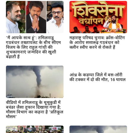
महाराष्ट्र परिषद चुनाव: क्रॉस-वोटिंग
‘मैं आपके साथ हूं’: तमिलनाडु
के आरोप सत्तारूढ़ गठबंधन को
गठबंधन तख्तापलट के बीच सीएम
क्लीन स्वीप करने से रोकते हैं
विजय के लिए राहुल गांधी की
शुभकामनाएं जन्मदिन की खुशी
बढ़ाती हैं
आंध्र के कडप्पा जिले में बस-लॉरी
की टक्कर में दो की मौत, 16 घायल
वीडियो में तमिलनाडु के थूथुकुडी में
बवंडर जैसा तूफान दिखाया गया है;
मौसम विभाग का कहना है ‘प्रतिकूल
मौसम’