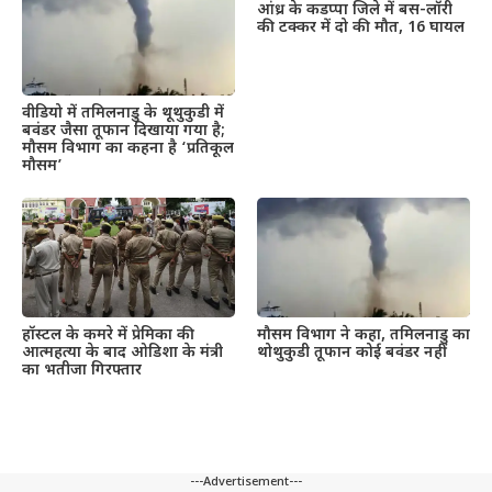
आंध्र के कडप्पा जिले में बस-लॉरी
की टक्कर में दो की मौत, 16 घायल
वीडियो में तमिलनाडु के थूथुकुडी में
बवंडर जैसा तूफान दिखाया गया है;
मौसम विभाग का कहना है ‘प्रतिकूल
मौसम’
हॉस्टल के कमरे में प्रेमिका की
मौसम विभाग ने कहा, तमिलनाडु का
आत्महत्या के बाद ओडिशा के मंत्री
थोथुकुडी तूफान कोई बवंडर नहीं
का भतीजा गिरफ्तार
---Advertisement---