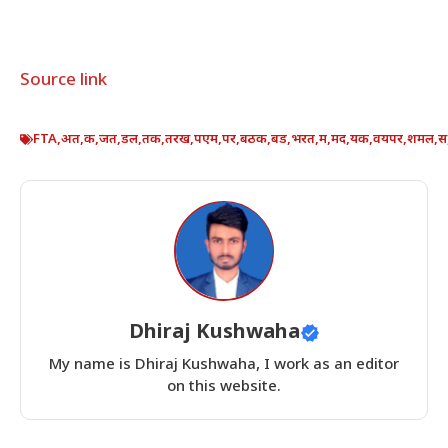
Source link
FTA
,
अत
,
क
,
जत
,
डल
,
तक
,
तरख
,
पएम
,
पर
,
बठक
,
बड
,
भरत
,
म
,
मद
,
यक
,
वयपर
,
शमल
,
स
Dhiraj Kushwaha
My name is Dhiraj Kushwaha, I work as an editor
on this website.