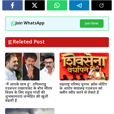
Join WhatsApp
Join Now
Releted Post
महाराष्ट्र परिषद चुनाव: क्रॉस-वोटिंग
‘मैं आपके साथ हूं’: तमिलनाडु
के आरोप सत्तारूढ़ गठबंधन को
गठबंधन तख्तापलट के बीच सीएम
क्लीन स्वीप करने से रोकते हैं
विजय के लिए राहुल गांधी की
शुभकामनाएं जन्मदिन की खुशी
बढ़ाती हैं