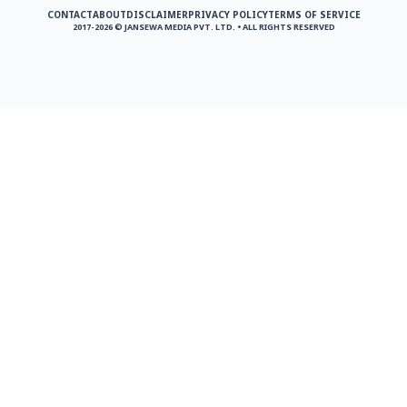
CONTACT
ABOUT
DISCLAIMER
PRIVACY POLICY
TERMS OF SERVICE
2017-2026 © JANSEWA MEDIA PVT. LTD. • ALL RIGHTS RESERVED