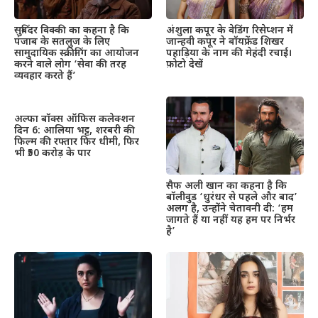
सुबिंदर विक्की का कहना है कि
अंशुला कपूर के वेडिंग रिसेप्शन में
पंजाब के सतलुज के लिए
जान्हवी कपूर ने बॉयफ्रेंड शिखर
सामुदायिक स्क्रीनिंग का आयोजन
पहाड़िया के नाम की मेहंदी रचाई।
करने वाले लोग ‘सेवा की तरह
फ़ोटो देखें
व्यवहार करते हैं’
अल्फा बॉक्स ऑफिस कलेक्शन
दिन 6: आलिया भट्ट, शरबरी की
फिल्म की रफ्तार फिर धीमी, फिर
भी ₹50 करोड़ के पार
सैफ अली खान का कहना है कि
बॉलीवुड ‘धुरंधर से पहले और बाद’
अलग है, उन्होंने चेतावनी दी: ‘हम
जागते हैं या नहीं यह हम पर निर्भर
है’