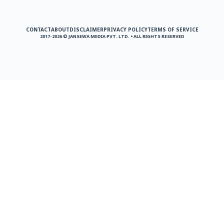
CONTACT
ABOUT
DISCLAIMER
PRIVACY POLICY
TERMS OF SERVICE
2017-2026 © JANSEWA MEDIA PVT. LTD. • ALL RIGHTS RESERVED