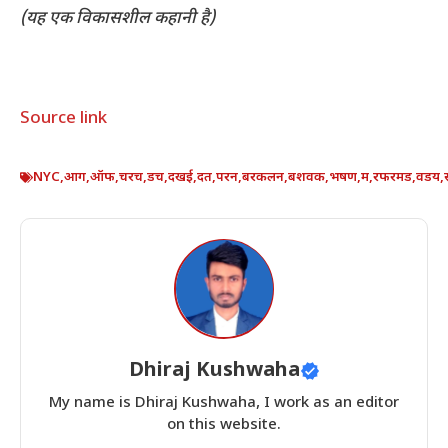
(यह एक विकासशील कहानी है)
Source link
NYC
,
आग
,
ऑफ
,
चरच
,
डच
,
दखई
,
दत
,
परन
,
बरकलन
,
बशवक
,
भषण
,
म
,
रफरमड
,
वडय
,
Dhiraj Kushwaha
My name is Dhiraj Kushwaha, I work as an editor
on this website.