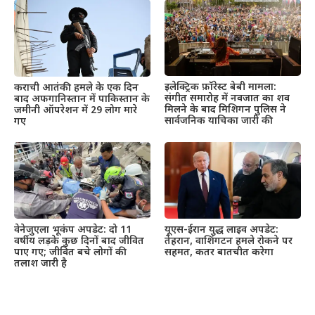
इलेक्ट्रिक फ़ॉरेस्ट बेबी मामला:
कराची आतंकी हमले के एक दिन
संगीत समारोह में नवजात का शव
बाद अफगानिस्तान में पाकिस्तान के
मिलने के बाद मिशिगन पुलिस ने
जमीनी ऑपरेशन में 29 लोग मारे
सार्वजनिक याचिका जारी की
गए
वेनेजुएला भूकंप अपडेट: दो 11
यूएस-ईरान युद्ध लाइव अपडेट:
वर्षीय लड़के कुछ दिनों बाद जीवित
तेहरान, वाशिंगटन हमले रोकने पर
पाए गए; जीवित बचे लोगों की
सहमत, कतर बातचीत करेगा
तलाश जारी है