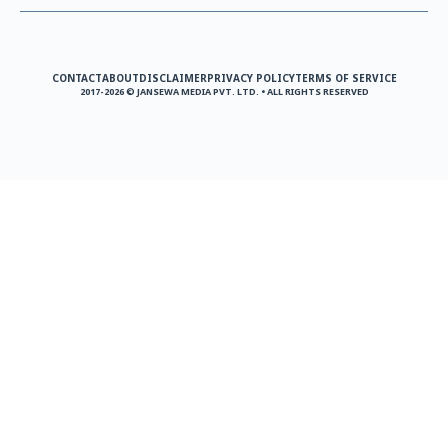
CONTACT
ABOUT
DISCLAIMER
PRIVACY POLICY
TERMS OF SERVICE
2017-2026 © JANSEWA MEDIA PVT. LTD. • ALL RIGHTS RESERVED