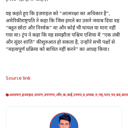
यह कहते हुए कि इज़राइल को “आत्मरक्षा का अधिकार है”,
अमेरिकी राष्ट्रपति ने कहा कि जिस हमले का उसने जवाब दिया वह
“बहुत छोटा और निरर्थक” था और कोई भी घायल या मारा नहीं
गया था। ट्रंप ने कहा कि यह समझौता पश्चिम एशिया में “एक लंबी
और सुंदर शांति” की शुरुआत हो सकता है, उन्होंने सभी पक्षों से
“महत्वपूर्ण प्रक्रिया को बाधित नहीं करने” का आग्रह किया।
Source link
आलचन
,
इजरइल
,
उतरन
,
उपनगर
,
और
,
क
,
कई
,
टरमप
,
द
,
धमक
,
न
,
नह
,
पटर
,
पर
,
बद
,
बरत