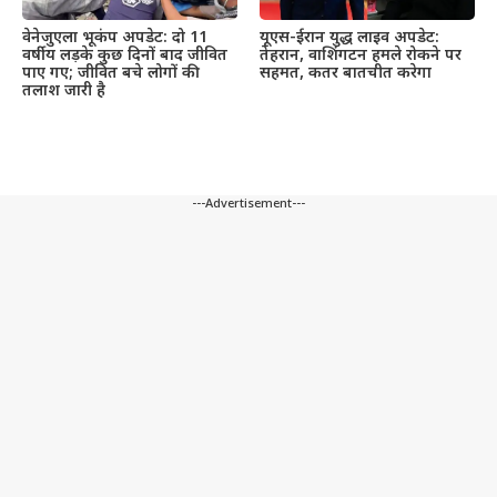
वेनेजुएला भूकंप अपडेट: दो 11
यूएस-ईरान युद्ध लाइव अपडेट:
वर्षीय लड़के कुछ दिनों बाद जीवित
तेहरान, वाशिंगटन हमले रोकने पर
पाए गए; जीवित बचे लोगों की
सहमत, कतर बातचीत करेगा
तलाश जारी है
---Advertisement---