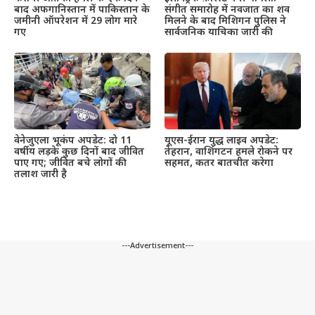
संगीत समारोह में नवजात का शव
बाद अफगानिस्तान में पाकिस्तान के
मिलने के बाद मिशिगन पुलिस ने
जमीनी ऑपरेशन में 29 लोग मारे
सार्वजनिक याचिका जारी की
गए
वेनेजुएला भूकंप अपडेट: दो 11
यूएस-ईरान युद्ध लाइव अपडेट:
वर्षीय लड़के कुछ दिनों बाद जीवित
तेहरान, वाशिंगटन हमले रोकने पर
पाए गए; जीवित बचे लोगों की
सहमत, कतर बातचीत करेगा
तलाश जारी है
---Advertisement---