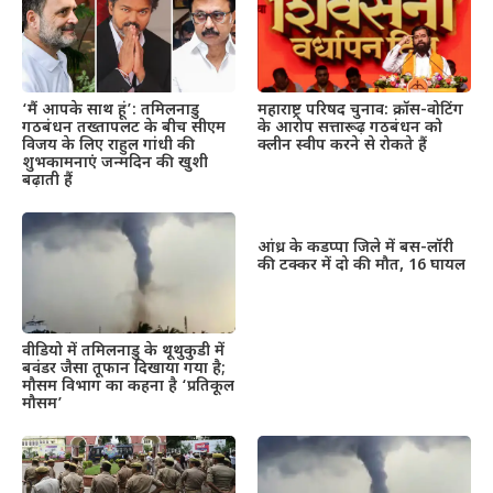
महाराष्ट्र परिषद चुनाव: क्रॉस-वोटिंग
‘मैं आपके साथ हूं’: तमिलनाडु
के आरोप सत्तारूढ़ गठबंधन को
गठबंधन तख्तापलट के बीच सीएम
क्लीन स्वीप करने से रोकते हैं
विजय के लिए राहुल गांधी की
शुभकामनाएं जन्मदिन की खुशी
बढ़ाती हैं
आंध्र के कडप्पा जिले में बस-लॉरी
की टक्कर में दो की मौत, 16 घायल
वीडियो में तमिलनाडु के थूथुकुडी में
बवंडर जैसा तूफान दिखाया गया है;
मौसम विभाग का कहना है ‘प्रतिकूल
मौसम’