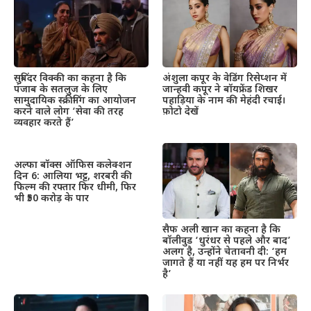
सुबिंदर विक्की का कहना है कि
अंशुला कपूर के वेडिंग रिसेप्शन में
पंजाब के सतलुज के लिए
जान्हवी कपूर ने बॉयफ्रेंड शिखर
सामुदायिक स्क्रीनिंग का आयोजन
पहाड़िया के नाम की मेहंदी रचाई।
करने वाले लोग ‘सेवा की तरह
फ़ोटो देखें
व्यवहार करते हैं’
अल्फा बॉक्स ऑफिस कलेक्शन
दिन 6: आलिया भट्ट, शरबरी की
फिल्म की रफ्तार फिर धीमी, फिर
भी ₹50 करोड़ के पार
सैफ अली खान का कहना है कि
बॉलीवुड ‘धुरंधर से पहले और बाद’
अलग है, उन्होंने चेतावनी दी: ‘हम
जागते हैं या नहीं यह हम पर निर्भर
है’