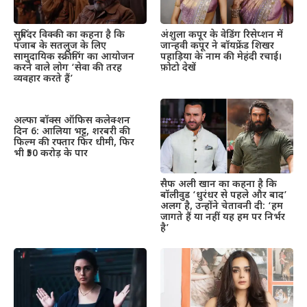
सुबिंदर विक्की का कहना है कि
अंशुला कपूर के वेडिंग रिसेप्शन में
पंजाब के सतलुज के लिए
जान्हवी कपूर ने बॉयफ्रेंड शिखर
सामुदायिक स्क्रीनिंग का आयोजन
पहाड़िया के नाम की मेहंदी रचाई।
करने वाले लोग ‘सेवा की तरह
फ़ोटो देखें
व्यवहार करते हैं’
अल्फा बॉक्स ऑफिस कलेक्शन
दिन 6: आलिया भट्ट, शरबरी की
फिल्म की रफ्तार फिर धीमी, फिर
भी ₹50 करोड़ के पार
सैफ अली खान का कहना है कि
बॉलीवुड ‘धुरंधर से पहले और बाद’
अलग है, उन्होंने चेतावनी दी: ‘हम
जागते हैं या नहीं यह हम पर निर्भर
है’