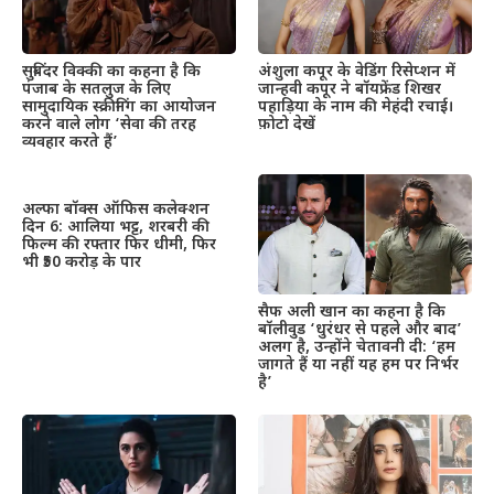
सुबिंदर विक्की का कहना है कि
अंशुला कपूर के वेडिंग रिसेप्शन में
पंजाब के सतलुज के लिए
जान्हवी कपूर ने बॉयफ्रेंड शिखर
सामुदायिक स्क्रीनिंग का आयोजन
पहाड़िया के नाम की मेहंदी रचाई।
करने वाले लोग ‘सेवा की तरह
फ़ोटो देखें
व्यवहार करते हैं’
अल्फा बॉक्स ऑफिस कलेक्शन
दिन 6: आलिया भट्ट, शरबरी की
फिल्म की रफ्तार फिर धीमी, फिर
भी ₹50 करोड़ के पार
सैफ अली खान का कहना है कि
बॉलीवुड ‘धुरंधर से पहले और बाद’
अलग है, उन्होंने चेतावनी दी: ‘हम
जागते हैं या नहीं यह हम पर निर्भर
है’