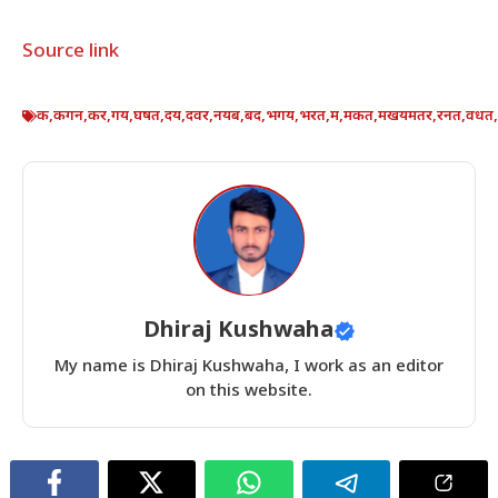
Source link
क
,
कगन
,
कर
,
गय
,
घषत
,
दय
,
दवर
,
नयब
,
बद
,
भगय
,
भरत
,
म
,
मकत
,
मखयमतर
,
रनत
,
वधत
,
Dhiraj Kushwaha
My name is Dhiraj Kushwaha, I work as an editor
on this website.