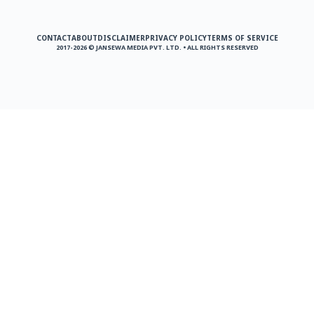
CONTACT
ABOUT
DISCLAIMER
PRIVACY POLICY
TERMS OF SERVICE
2017-2026 © JANSEWA MEDIA PVT. LTD. • ALL RIGHTS RESERVED