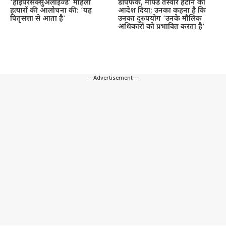
‘हाइपरसेक्सुअलाइज्ड’ महिला
डीपफेक, मॉर्फ्ड तस्वीरें हटाने का
हत्यारों की आलोचना की: ‘यह
आदेश दिया; उनका कहना है कि
पितृसत्ता से आता है’
उनका दुरुपयोग ‘उनके मौलिक
अधिकारों को प्रभावित करता है’
---Advertisement---