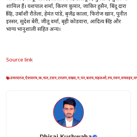
शामिल हैं। यशपाल शर्मा, किरण कुमार, जाकिर हुसैन, बिंदु दारा
सिंह, उर्बाशी रौतेला, हेमंत पांडे, बृजेंद्र काला, फिरोज खान, पुनीत
इस्सर, सुदेश बेरी, जीतू वर्मा, बृही कोडवारा, आदित्य सिंह और
भाग्य भानुशाली सहित अन्य।
Source link
उमरदरज
,
ऐशवरय
,
क
,
चत
,
टडन
,
टरलग
,
दखद
,
न
,
पर
,
बतय
,
महलओ
,
रय
,
रवन
,
वयवहर
,
व