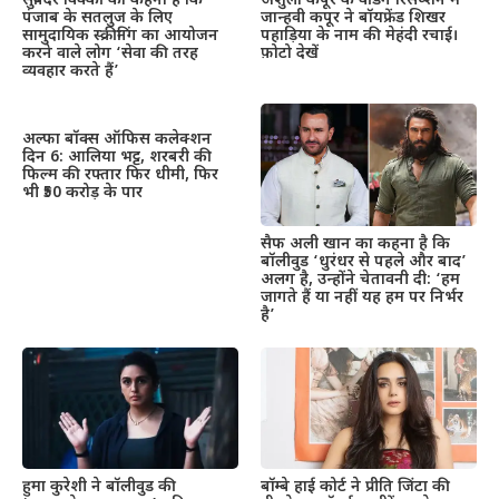
सुबिंदर विक्की का कहना है कि
अंशुला कपूर के वेडिंग रिसेप्शन में
पंजाब के सतलुज के लिए
जान्हवी कपूर ने बॉयफ्रेंड शिखर
सामुदायिक स्क्रीनिंग का आयोजन
पहाड़िया के नाम की मेहंदी रचाई।
करने वाले लोग ‘सेवा की तरह
फ़ोटो देखें
व्यवहार करते हैं’
अल्फा बॉक्स ऑफिस कलेक्शन
दिन 6: आलिया भट्ट, शरबरी की
फिल्म की रफ्तार फिर धीमी, फिर
भी ₹50 करोड़ के पार
सैफ अली खान का कहना है कि
बॉलीवुड ‘धुरंधर से पहले और बाद’
अलग है, उन्होंने चेतावनी दी: ‘हम
जागते हैं या नहीं यह हम पर निर्भर
है’
हुमा कुरेशी ने बॉलीवुड की
बॉम्बे हाई कोर्ट ने प्रीति जिंटा की