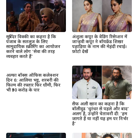
सुबिंदर विक्की का कहना है कि
अंशुला कपूर के वेडिंग रिसेप्शन में
पंजाब के सतलुज के लिए
जान्हवी कपूर ने बॉयफ्रेंड शिखर
सामुदायिक स्क्रीनिंग का आयोजन
पहाड़िया के नाम की मेहंदी रचाई।
करने वाले लोग ‘सेवा की तरह
फ़ोटो देखें
व्यवहार करते हैं’
अल्फा बॉक्स ऑफिस कलेक्शन
दिन 6: आलिया भट्ट, शरबरी की
फिल्म की रफ्तार फिर धीमी, फिर
भी ₹50 करोड़ के पार
सैफ अली खान का कहना है कि
बॉलीवुड ‘धुरंधर से पहले और बाद’
अलग है, उन्होंने चेतावनी दी: ‘हम
जागते हैं या नहीं यह हम पर निर्भर
है’