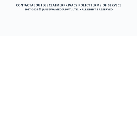
CONTACT
ABOUT
DISCLAIMER
PRIVACY POLICY
TERMS OF SERVICE
2017-2026 © JANSEWA MEDIA PVT. LTD. • ALL RIGHTS RESERVED