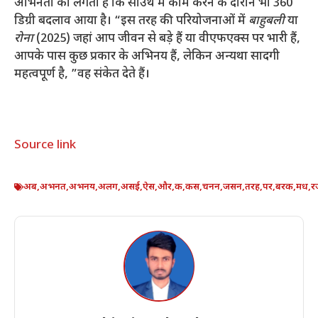
अभिनेता को लगता है कि साउथ में काम करने के दौरान भी 360
डिग्री बदलाव आया है। “इस तरह की परियोजनाओं में
बाहुबली
या
रोना
(2025) जहां आप जीवन से बड़े हैं या वीएफएक्स पर भारी हैं,
आपके पास कुछ प्रकार के अभिनय हैं, लेकिन अन्यथा सादगी
महत्वपूर्ण है, ”वह संकेत देते हैं।
Source link
अब
,
अभनत
,
अभनय
,
अलग
,
असई
,
ऐस
,
और
,
क
,
कस
,
चनन
,
जसन
,
तरह
,
पर
,
बरक
,
मध
,
र