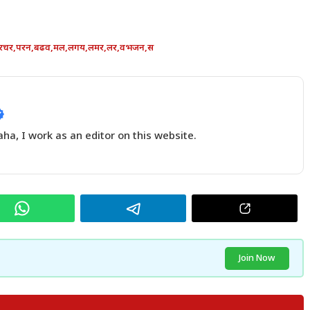
रचर
,
परन
,
बढव
,
मल
,
लगय
,
लमर
,
लर
,
वभजन
,
स
a, I work as an editor on this website.
Join Now