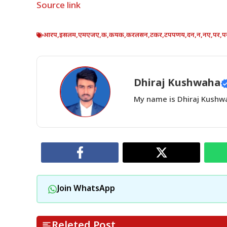
Source link
आरप
,
इसलम
,
एमएजए
,
क
,
कयक
,
करलसन
,
टकर
,
टपपणय
,
दन
,
न
,
नए
,
पर
,
प
Dhiraj Kushwaha
My name is Dhiraj Kushwah
Join WhatsApp
Releted Post