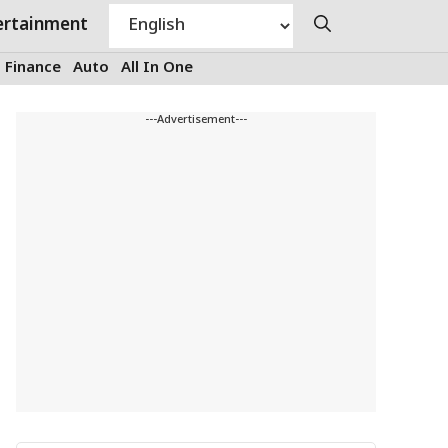
ertainment
Finance
Auto
All In One
---Advertisement---