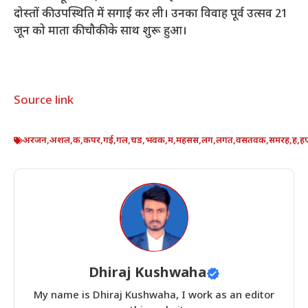
दोस्तों की उपस्थिति में सगाई कर ली। उनका विवाह पूर्व उत्सव 21
जून को माता की चौकी के साथ शुरू हुआ।
Source link
अरजन
,
अशल
,
क
,
कपर
,
गई
,
गल
,
चड
,
भवक
,
म
,
महसस
,
लग
,
लगत
,
वसतवक
,
समरह
,
ह
,
ह
Dhiraj Kushwaha
My name is Dhiraj Kushwaha, I work as an editor