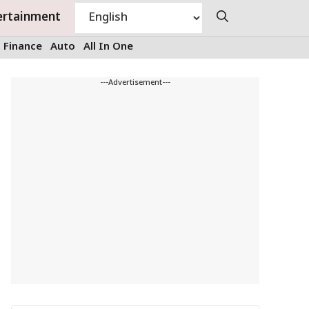
ertainment
Finance
Auto
All In One
---Advertisement---