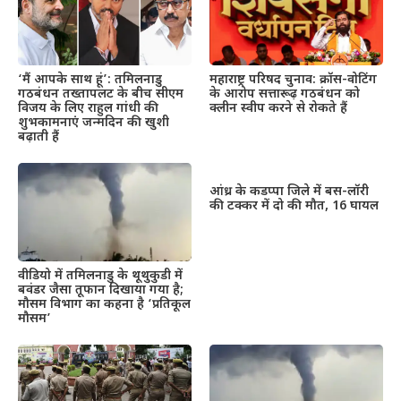
महाराष्ट्र परिषद चुनाव: क्रॉस-वोटिंग
‘मैं आपके साथ हूं’: तमिलनाडु
के आरोप सत्तारूढ़ गठबंधन को
गठबंधन तख्तापलट के बीच सीएम
क्लीन स्वीप करने से रोकते हैं
विजय के लिए राहुल गांधी की
शुभकामनाएं जन्मदिन की खुशी
बढ़ाती हैं
आंध्र के कडप्पा जिले में बस-लॉरी
की टक्कर में दो की मौत, 16 घायल
वीडियो में तमिलनाडु के थूथुकुडी में
बवंडर जैसा तूफान दिखाया गया है;
मौसम विभाग का कहना है ‘प्रतिकूल
मौसम’