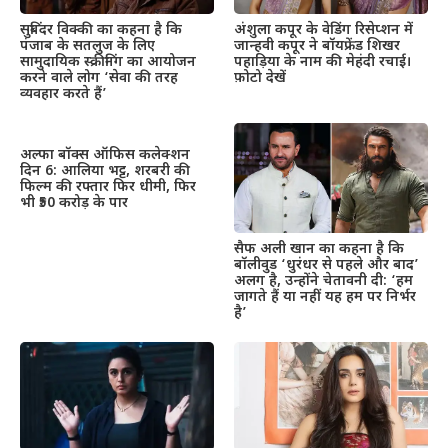
सुबिंदर विक्की का कहना है कि
अंशुला कपूर के वेडिंग रिसेप्शन में
पंजाब के सतलुज के लिए
जान्हवी कपूर ने बॉयफ्रेंड शिखर
सामुदायिक स्क्रीनिंग का आयोजन
पहाड़िया के नाम की मेहंदी रचाई।
करने वाले लोग ‘सेवा की तरह
फ़ोटो देखें
व्यवहार करते हैं’
अल्फा बॉक्स ऑफिस कलेक्शन
दिन 6: आलिया भट्ट, शरबरी की
फिल्म की रफ्तार फिर धीमी, फिर
भी ₹50 करोड़ के पार
सैफ अली खान का कहना है कि
बॉलीवुड ‘धुरंधर से पहले और बाद’
अलग है, उन्होंने चेतावनी दी: ‘हम
जागते हैं या नहीं यह हम पर निर्भर
है’