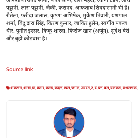
आफताब शिवदासानी, जैकी श्रॉफ, दलेर मेहंदी, रवीना टंडन, लारा
पट्टानी, लारा पट्टानी, जैकी, फरानंद, आफताब शिवदासानी भी हैं।
रौतेला, फरीदा जलाल, कृष्णा अभिषेक, मुकेश तिवारी, यशपाल
शर्मा, बिंदु दारा सिंह, किरण कुमार, जाकिर हुसैन, स्वर्गीय पंकज
धीर, पुनीत इस्सर, किकू शारदा, फिरोज खान (अर्जुन), सुदेश बेरी
और बृही कोडवारा हैं।
Source link
अकषय
,
आख
,
क
,
कमर
,
करड
,
कहन
,
खल
,
जगल
,
जररत
,
ट
,
द
,
दन
,
वल
,
वलकम
,
वशलषक
,